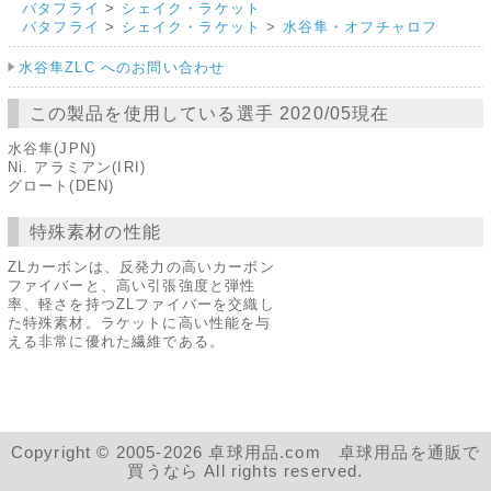
バタフライ
>
シェイク・ラケット
バタフライ
>
シェイク・ラケット
>
水谷隼・オフチャロフ
水谷隼ZLC へのお問い合わせ
この製品を使用している選手 2020/05現在
水谷隼(JPN)
Ni. アラミアン(IRI)
グロート(DEN)
特殊素材の性能
ZLカーボンは、反発力の高いカーボン
ファイバーと、高い引張強度と弾性
率、軽さを持つZLファイバーを交織し
た特殊素材。ラケットに高い性能を与
える非常に優れた繊維である。
Copyright © 2005-2026 卓球用品.com 卓球用品を通販で
買うなら All rights reserved.