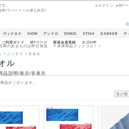
です。
ログイン
MY
無料!ラバーメール便も対応!
ヴィクタス
XIOM
アンドロ
DONIC
STIGA
DARKER
テ
ご利用ガイド
MYページ
新規会員登録
カゴの中
のあるものは即日発送
卓球用品ドットコム！！
メール便１０
ム
ニッタク
タオル
オル
商品説明/表示/非表示
の商品がございます。
並び順