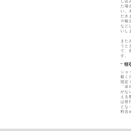
し込
た場
い。
だき
※輸
など
いし
また
うと
て、
す。
領
ショ
載く
指定
「卓
がな
える
は発
とな
料含