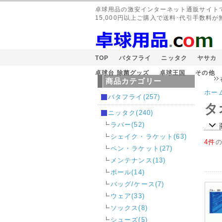
卓球用品の激安インターネット通販サイト
15,000円以上ご購入で送料･代引手数料が
TOP
バタフライ
ニッタク
ヤサカ
卓球台 除菌グッズ
卓球王国
その他
在庫
商品カテゴリー
ホー
バタフライ(257)
タ
ニッタク(240)
ラバー(52)
シェイク・ラケット(63)
4件
ペン・ラケット(27)
メンテナンス(13)
ボール(14)
バッグ/ケース(7)
ウェア(33)
ソックス(8)
シューズ(5)