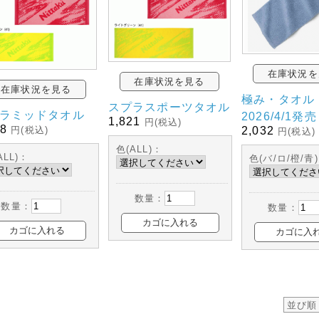
在庫状況を
在庫状況を見る
在庫状況を見る
極み・タオル
スプラスポーツタオル
ラミッドタオル
2026/4/1発売
1,821
円(税込)
38
2,032
円(税込)
円(税込)
色(ALL)：
ALL)：
色(バ/ロ/橙/青
数量：
数量：
数量：
並び順