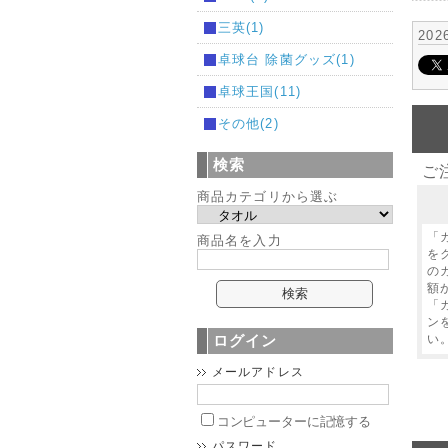
三英(1)
20
卓球台 除菌グッズ(1)
卓球王国(11)
その他(2)
検索
ご
商品カテゴリから選ぶ
「
商品名を入力
を
の
額
「
ン
い
ログイン
メールアドレス
コンピューターに記憶する
パスワード