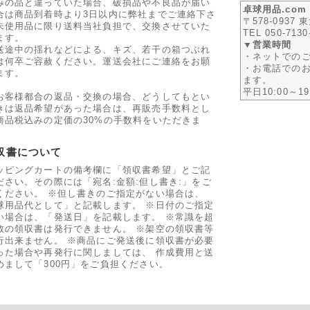
みの品と違っていた場合、破損品や不良品が届い
卓球用品.co
合は商品到着時より3日以内に弊社までご連絡下さ
〒578-0937
未使用品に限り送料当社負担で、交換させていた
TEL 050-7130
ます。
▼営業時間
送途中の揺れなどによる、キズ、若干の箱つぶれ
・ネットでのご
は何卒ご容赦ください。運送会社にご連絡をお願
・お電話での
ます。
ます。
平日10:00～1
お客様都合の返品・交換の場合、どうしてもとい
きは返品希望があった場合は、再販売手数料とし
商品税込みの定価の30%の手数料をいただきま
収書について
ッピングカートの備考欄に「領収書希望」とご記
ださい。その際には「宛名:金額:但し書き:」をご
ください。 ※但し書きのご指定がない場合は、
球用品代として」と記載します。 ※日付のご指定
い場合は、「発送日」を記載します。 ※常識を超
数の領収書は発行できません。 ※架空の領収書等
行出来ません。 ※商品にご発送後に領収書が必要
った場合や再発行に関しましては、 作成費用と送
めまして「300円」をご負担ください。