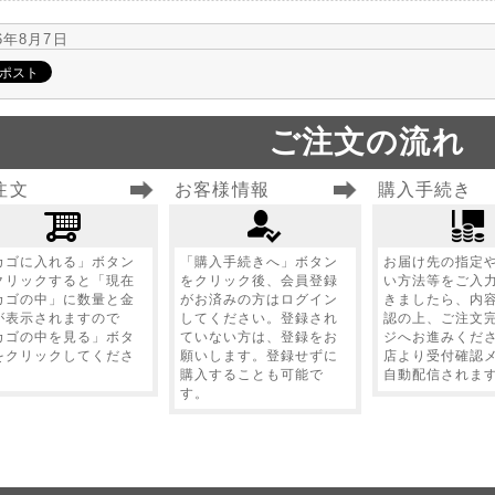
26年8月7日
ご注文の流れ
注文
お客様情報
購入手続き
カゴに入れる」ボタン
「購入手続きへ」ボタン
お届け先の指定
クリックすると「現在
をクリック後、会員登録
い方法等をご入
カゴの中」に数量と金
がお済みの方はログイン
きましたら、内
が表示されますので
してください。登録され
認の上、ご注文
カゴの中を見る」ボタ
ていない方は、登録をお
ジへお進みくだ
をクリックしてくださ
願いします。登録せずに
店より受付確認
。
購入することも可能で
自動配信されま
す。