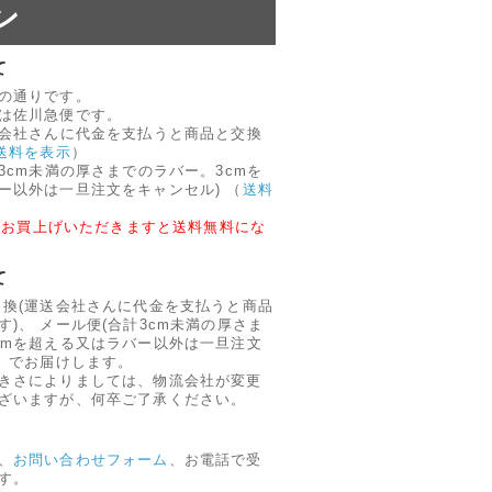
ン
て
の通りです。
は佐川急便です。
送会社さんに代金を支払うと商品と交換
送料を表示
）
3cm未満の厚さまでのラバー。3cmを
ー以外は一旦注文をキャンセル)
（
送料
円以上お買上げいただきますと送料無料にな
て
引換(運送会社さんに代金を支払うと商品
)、 メール便(合計3cm未満の厚さま
cmを超える又はラバー以外は一旦注文
、 でお届けします。
きさによりましては、物流会社が変更
ざいますが、何卒ご了承ください。
、
お問い合わせフォーム
、お電話で受
す。