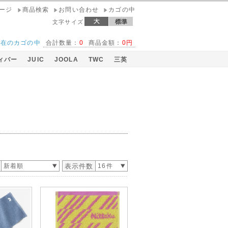
ページ
商品検索
お問い合わせ
カゴの中
文字サイズ
現在のカゴの中
合計数量：
0
商品金額：
0円
ィバー
JUIC
JOOLA
TWC
三英
０円！
新着順
表示件数
16件