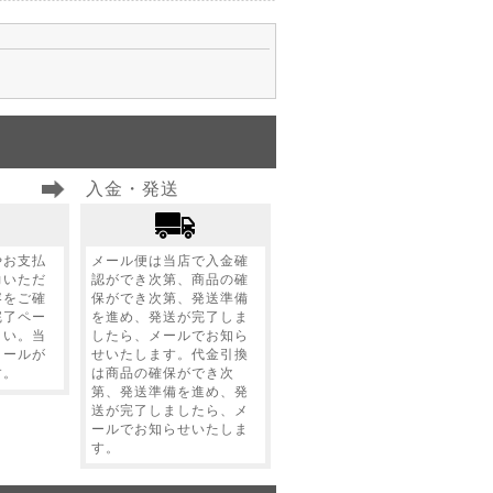
入金・発送
やお支払
メール便は当店で入金確
力いただ
認ができ次第、商品の確
容をご確
保ができ次第、発送準備
完了ペー
を進め、発送が完了しま
さい。当
したら、メールでお知ら
メールが
せいたします。代金引換
す。
は商品の確保ができ次
第、発送準備を進め、発
送が完了しましたら、メ
ールでお知らせいたしま
す。