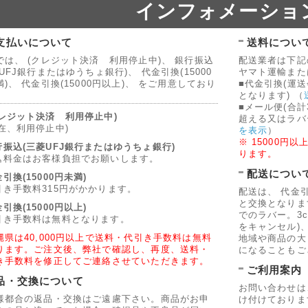
インフォメーショ
支払いについて
送料につい
では、 (クレジット決済 利用停止中)、 銀行振込
配送業者は下記
UFJ銀行またはゆうちょ銀行)、 代金引換(15000
ヤマト運輸また
)、 代金引換(15000円以上)、 をご用意しており
■代金引換(運
。
となります)
（
■メール便(合計
クレジット決済 利用停止中)
超える又はラバ
現在、利用停止中)
を表示
）
※ 15000
行振込(三菱UFJ銀行またはゆうちょ銀行)
ります。
込料金はお客様負担でお願いします。
配送につい
引換(15000円未満)
引き手数料315円がかかります。
配送は、 代金
と交換となります
引換(15000円以上)
でのラバー。3
引き手数料は無料となります。
をキャンセル)
縄県は40,000円以上で送料・代引き手数料は無料
地域や商品の大
ります。ご注文後、弊社で確認し、再度、送料・
になることもご
き手数料を修正してご連絡させていただきます。
ご利用案内
品・交換について
お問い合わせは
様都合の返品・交換はご遠慮下さい。商品がお申
け付けておりま