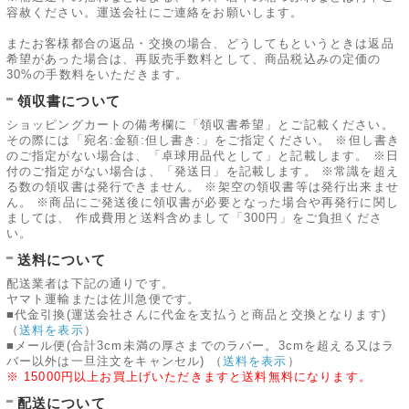
容赦ください。運送会社にご連絡をお願いします。
またお客様都合の返品・交換の場合、どうしてもというときは返品
希望があった場合は、再販売手数料として、商品税込みの定価の
30%の手数料をいただきます。
領収書について
ショッピングカートの備考欄に「領収書希望」とご記載ください。
その際には「宛名:金額:但し書き:」をご指定ください。 ※但し書き
のご指定がない場合は、「卓球用品代として」と記載します。 ※日
付のご指定がない場合は、「発送日」を記載します。 ※常識を超え
る数の領収書は発行できません。 ※架空の領収書等は発行出来ませ
ん。 ※商品にご発送後に領収書が必要となった場合や再発行に関し
ましては、 作成費用と送料含めまして「300円」をご負担くださ
い。
送料について
配送業者は下記の通りです。
ヤマト運輸または佐川急便です。
■代金引換(運送会社さんに代金を支払うと商品と交換となります)
（
送料を表示
）
■メール便(合計3cm未満の厚さまでのラバー。3cmを超える又はラ
バー以外は一旦注文をキャンセル)
（
送料を表示
）
※ 15000円以上お買上げいただきますと送料無料になります。
配送について