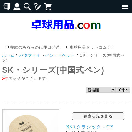
在庫のあるものは即日発送
卓球用品ドットコム！！
メール
ホーム
バタフライ
ペン・ラケット
SK・シリーズ(中国式ペ
ン)
SK・シリーズ(中国式ペン)
2件
の商品がございます。
在庫状況を見る
SK7クラシック - CS