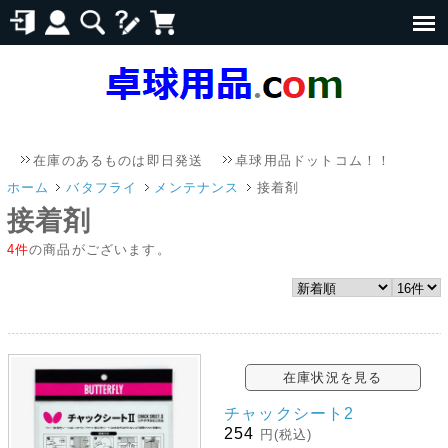
在庫のあるものは即日発送
卓球用品ドットコム！！
メール
ホーム
バタフライ
メンテナンス
接着剤
接着剤
4件
の商品がございます。
在庫状況を見る
チャックシート2
254
円(税込)