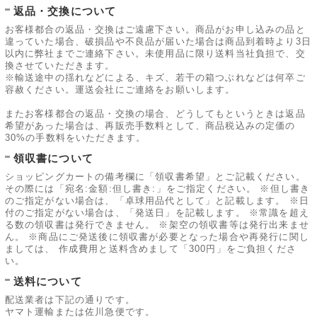
返品・交換について
お客様都合の返品・交換はご遠慮下さい。商品がお申し込みの品と
違っていた場合、破損品や不良品が届いた場合は商品到着時より3日
以内に弊社までご連絡下さい。未使用品に限り送料当社負担で、交
換させていただきます。
※輸送途中の揺れなどによる、キズ、若干の箱つぶれなどは何卒ご
容赦ください。運送会社にご連絡をお願いします。
またお客様都合の返品・交換の場合、どうしてもというときは返品
希望があった場合は、再販売手数料として、商品税込みの定価の
30%の手数料をいただきます。
領収書について
ショッピングカートの備考欄に「領収書希望」とご記載ください。
その際には「宛名:金額:但し書き:」をご指定ください。 ※但し書き
のご指定がない場合は、「卓球用品代として」と記載します。 ※日
付のご指定がない場合は、「発送日」を記載します。 ※常識を超え
る数の領収書は発行できません。 ※架空の領収書等は発行出来ませ
ん。 ※商品にご発送後に領収書が必要となった場合や再発行に関し
ましては、 作成費用と送料含めまして「300円」をご負担くださ
い。
送料について
配送業者は下記の通りです。
ヤマト運輸または佐川急便です。