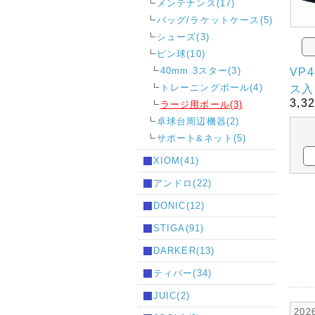
メンテナンス(17)
バッグ/ラケットケース(5)
シューズ(3)
ピン球(10)
VP
40mm 3スター(3)
ス入
トレーニングボール(4)
3,3
ラージ用ボール(3)
卓球台周辺機器(2)
サポート&ネット(5)
XIOM(41)
アンドロ(22)
DONIC(12)
STIGA(91)
DARKER(13)
ティバー(34)
JUIC(2)
20