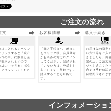
ご注文の流れ
注文
お客様情報
購入手続き
カゴに入れる」ボタン
「購入手続きへ」ボタン
お届け先の指定
クリックすると「現在
をクリック後、会員登録
い方法等をご入
カゴの中」に数量と金
がお済みの方はログイン
きましたら、内
が表示されますので
してください。登録され
認の上、ご注文
カゴの中を見る」ボタ
ていない方は、登録をお
ジへお進みくだ
をクリックしてくださ
願いします。登録せずに
店より受付確認
。
購入することも可能で
自動配信されま
す。
インフォメーショ