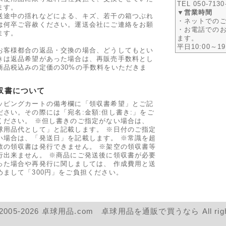
TEL 050-7130
ます。
▼営業時間
送途中の揺れなどによる、キズ、若干の箱つぶれ
・ネットでのご
は何卒ご容赦ください。運送会社にご連絡をお願
・お電話での
ます。
ます。
平日10:00～1
お客様都合の返品・交換の場合、どうしてもとい
きは返品希望があった場合は、再販売手数料とし
商品税込みの定価の30%の手数料をいただきま
収書について
ッピングカートの備考欄に「領収書希望」とご記
ださい。その際には「宛名:金額:但し書き:」をご
ください。 ※但し書きのご指定がない場合は、
球用品代として」と記載します。 ※日付のご指定
い場合は、「発送日」を記載します。 ※常識を超
数の領収書は発行できません。 ※架空の領収書等
行出来ません。 ※商品にご発送後に領収書が必要
った場合や再発行に関しましては、 作成費用と送
めまして「300円」をご負担ください。
 © 2005-2026 卓球用品.com 卓球用品を通販で買うなら All rights