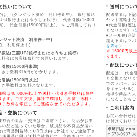
支払いについて
送料につい
では、 (クレジット決済 利用停止中)、 銀行振込
配送業者は下記
UFJ銀行またはゆうちょ銀行)、 代金引換(15000
ヤマト運輸また
)、 代金引換(15000円以上)、 をご用意しており
■代金引換(運
。
となります)
（
■メール便(合計
クレジット決済 利用停止中)
超える又はラバ
現在、利用停止中)
を表示
）
※ 15000
行振込(三菱UFJ銀行またはゆうちょ銀行)
ります。
込料金はお客様負担でお願いします。
配送につい
引換(15000円未満)
引き手数料315円がかかります。
配送は、 代金
と交換となります
引換(15000円以上)
でのラバー。3
引き手数料は無料となります。
をキャンセル)
縄県は40,000円以上で送料・代引き手数料は無料
地域や商品の大
ります。ご注文後、弊社で確認し、再度、送料・
になることもご
き手数料を修正してご連絡させていただきます。
ご利用案内
品・交換について
お問い合わせは
様都合の返品・交換はご遠慮下さい。商品がお申
け付けておりま
みの品と違っていた場合、破損品や不良品が届い
卓球用品.co
合は商品到着時より3日以内に弊社までご連絡下さ
〒578-0937
未使用品に限り送料当社負担で、交換させていた