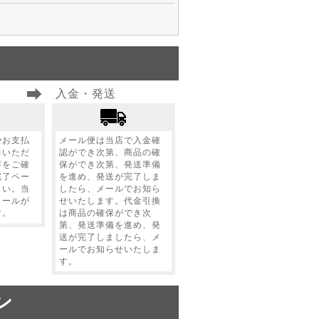
入金・発送
やお支払
メール便は当店で入金確
力いただ
認ができ次第、商品の確
容をご確
保ができ次第、発送準備
完了ペー
を進め、発送が完了しま
さい。当
したら、メールでお知ら
メールが
せいたします。代金引換
す。
は商品の確保ができ次
第、発送準備を進め、発
送が完了しましたら、メ
ールでお知らせいたしま
す。
ン