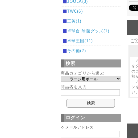
JOOLA(3)
TWC(6)
三英(1)
卓球台 除菌グッズ(1)
ご
卓球王国(11)
その他(2)
「
検索
を
の
商品カテゴリから選ぶ
額
「
商品名を入力
ン
い
ログイン
メールアドレス