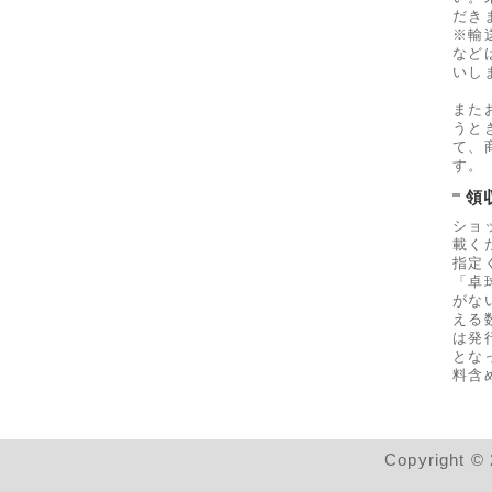
だき
※輸
など
いし
また
うと
て、
す。
領
ショ
載く
指定
「卓
がな
える
は発
とな
料含
Copyright