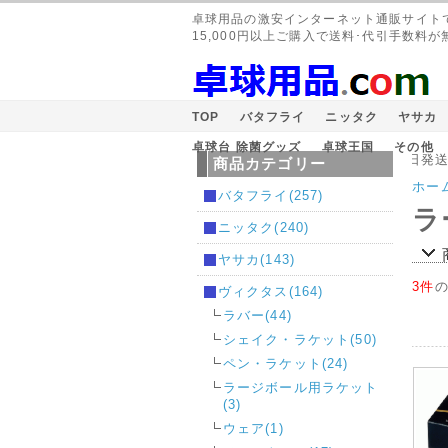
卓球用品の激安インターネット通販サイト
15,000円以上ご購入で送料･代引手数料が
TOP
バタフライ
ニッタク
ヤサカ
卓球台 除菌グッズ
卓球王国
その他
在庫のあるものは即日発送
商品カテゴリー
ホー
バタフライ(257)
ラ
ニッタク(240)
ヤサカ(143)
3件
ヴィクタス(164)
ラバー(44)
シェイク・ラケット(50)
ペン・ラケット(24)
ラージボール用ラケット
(3)
ウェア(1)