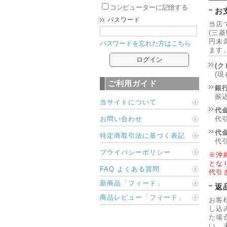
コンピューターに記憶する
お
パスワード
当店
(三菱
円未満
パスワードを忘れた方はこちら
ます
(
(
ご利用ガイド
銀
振
当サイトについて
代金
お問い合わせ
代
代金
特定商取引法に基づく表記
代
プライバシーポリシー
※沖
とな
FAQ よくある質問
代引
新商品「フィード」
返
商品レビュー「フィード」
お客
し込
た場
い。