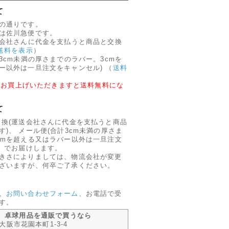
て
の通りです。
は佐川急便です。
送会社さんに代金を支払うと商品と交換
送料を表示
）
3cm未満の厚さまでのラバー。3cmを
ー以外は一旦注文をキャンセル)
（
送料
円以上お買上げいただきますと送料無料にな
て
引換(運送会社さんに代金を支払うと商品
)、 メール便(合計3cm未満の厚さま
cmを超える又はラバー以外は一旦注文
、 でお届けします。
きさによりましては、物流会社が変更
ざいますが、何卒ご了承ください。
、
お問い合わせフォーム
、お電話で受
す。
m 卓球用品を通販で買うなら
 東大阪市花園本町1-3-4