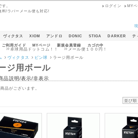
です。
ログイン
MY
無料!ラバーメール便も対応!
ヴィクタス
XIOM
アンドロ
DONIC
STIGA
DARKER
テ
ご利用ガイド
MYページ
新規会員登録
カゴの中
卓球用品ドットコム！！
メール便１００円！
ム
ヴィクタス
ピン球
ラージ用ボール
ージ用ボール
商品説明/表示/非表示
の商品がございます。
並び順