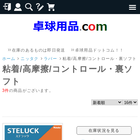
在庫のあるものは即日発送
卓球用品ドットコム！！
メール
ホーム
ニッタク
ラバー
粘着/高摩擦/コントロール・裏ソフト
粘着/高摩擦/コントロール・裏ソ
フト
3件
の商品がございます。
在庫状況を見る