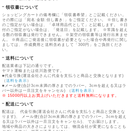
領収書について
ショッピングカートの備考欄に「領収書希望」とご記載ください。
その際には「宛名:金額:但し書き:」をご指定ください。 ※但し書き
のご指定がない場合は、「卓球用品代として」と記載します。 ※日
付のご指定がない場合は、「発送日」を記載します。 ※常識を超え
る数の領収書は発行できません。 ※架空の領収書等は発行出来ませ
ん。 ※商品にご発送後に領収書が必要となった場合や再発行に関し
ましては、 作成費用と送料含めまして「300円」をご負担くださ
い。
送料について
配送業者は下記の通りです。
ヤマト運輸または佐川急便です。
■代金引換(運送会社さんに代金を支払うと商品と交換となります)
（
送料を表示
）
■メール便(合計3cm未満の厚さまでのラバー。3cmを超える又はラ
バー以外は一旦注文をキャンセル)
（
送料を表示
）
※ 15000円以上お買上げいただきますと送料無料になります。
配送について
配送は、 代金引換(運送会社さんに代金を支払うと商品と交換とな
ります)、 メール便(合計3cm未満の厚さまでのラバー。3cmを超え
る又はラバー以外は一旦注文をキャンセル)、 でお届けします。
地域や商品の大きさによりましては、物流会社が変更になることも