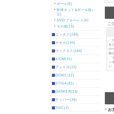
ボール(6)
防球ネット&ボール拾い
(1)
DVD/ブルーレイ(4)
ご
その他(15)
ニッタク(240)
「
ヤサカ(143)
を
の
ヴィクタス(164)
額
「
XIOM(41)
ン
い
アンドロ(22)
DONIC(12)
STIGA(91)
DARKER(13)
ティバー(34)
JUIC(2)
お