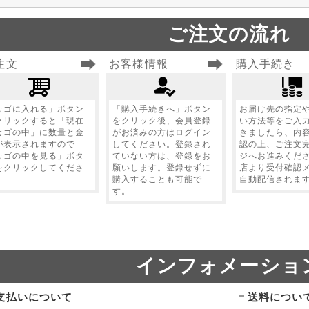
ご注文の流れ
注文
お客様情報
購入手続き
カゴに入れる」ボタン
「購入手続きへ」ボタン
お届け先の指定
クリックすると「現在
をクリック後、会員登録
い方法等をご入
カゴの中」に数量と金
がお済みの方はログイン
きましたら、内
が表示されますので
してください。登録され
認の上、ご注文
カゴの中を見る」ボタ
ていない方は、登録をお
ジへお進みくだ
をクリックしてくださ
願いします。登録せずに
店より受付確認
。
購入することも可能で
自動配信されま
す。
インフォメーショ
支払いについて
送料につい