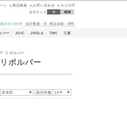
ページ
商品検索
お問い合わせ
カゴの中
文字サイズ
現在のカゴの中
合計数量：
0
商品金額：
0円
ィバー
JUIC
JOOLA
TWC
三英
円！
ア リボルバー
 リボルバー
新着順
表示件数
16件