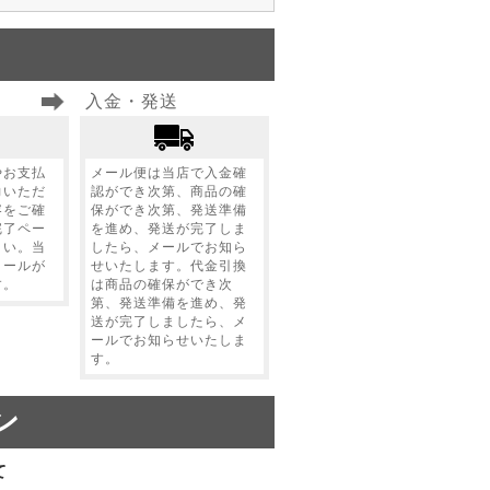
入金・発送
やお支払
メール便は当店で入金確
力いただ
認ができ次第、商品の確
容をご確
保ができ次第、発送準備
完了ペー
を進め、発送が完了しま
さい。当
したら、メールでお知ら
メールが
せいたします。代金引換
す。
は商品の確保ができ次
第、発送準備を進め、発
送が完了しましたら、メ
ールでお知らせいたしま
す。
ン
て