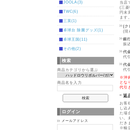
JOOLA(3)
当店
(三菱
TWC(6)
円未満
ます
三英(1)
(
卓球台 除菌グッズ(1)
(
銀
卓球王国(11)
振
その他(2)
代金
代
検索
代金
代
商品カテゴリから選ぶ
※沖
とな
商品名を入力
代引
返
お客
し込
ログイン
た場
い。
メールアドレス
だき
※輸