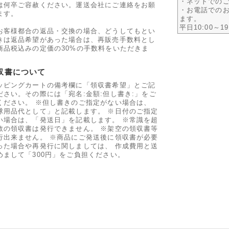
・ネットでのご
は何卒ご容赦ください。運送会社にご連絡をお願
・お電話での
ます。
ます。
平日10:00～1
お客様都合の返品・交換の場合、どうしてもとい
きは返品希望があった場合は、再販売手数料とし
商品税込みの定価の30%の手数料をいただきま
収書について
ッピングカートの備考欄に「領収書希望」とご記
ださい。その際には「宛名:金額:但し書き:」をご
ください。 ※但し書きのご指定がない場合は、
球用品代として」と記載します。 ※日付のご指定
い場合は、「発送日」を記載します。 ※常識を超
数の領収書は発行できません。 ※架空の領収書等
行出来ません。 ※商品にご発送後に領収書が必要
った場合や再発行に関しましては、 作成費用と送
めまして「300円」をご負担ください。