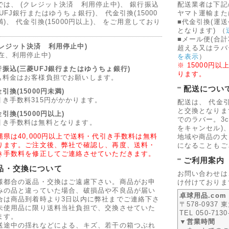
では、 (クレジット決済 利用停止中)、 銀行振込
配送業者は下記
UFJ銀行またはゆうちょ銀行)、 代金引換(15000
ヤマト運輸また
)、 代金引換(15000円以上)、 をご用意しており
■代金引換(運
。
となります)
（
■メール便(合計
クレジット決済 利用停止中)
超える又はラバ
現在、利用停止中)
を表示
）
※ 15000
行振込(三菱UFJ銀行またはゆうちょ銀行)
ります。
込料金はお客様負担でお願いします。
配送につい
引換(15000円未満)
引き手数料315円がかかります。
配送は、 代金
と交換となります
引換(15000円以上)
でのラバー。3
引き手数料は無料となります。
をキャンセル)
縄県は40,000円以上で送料・代引き手数料は無料
地域や商品の大
ります。ご注文後、弊社で確認し、再度、送料・
になることもご
き手数料を修正してご連絡させていただきます。
ご利用案内
品・交換について
お問い合わせは
様都合の返品・交換はご遠慮下さい。商品がお申
け付けておりま
みの品と違っていた場合、破損品や不良品が届い
卓球用品.co
合は商品到着時より3日以内に弊社までご連絡下さ
〒578-0937
未使用品に限り送料当社負担で、交換させていた
TEL 050-7130
ます。
▼営業時間
送途中の揺れなどによる、キズ、若干の箱つぶれ