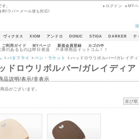
です。
ログイン
MY
無料!ラバーメール便も対応!
ヴィクタス
XIOM
アンドロ
DONIC
STIGA
DARKER
テ
ご利用ガイド
MYページ
新規会員登録
カゴの中
のあるものは即日発送
卓球用品ドットコム！！
メール便１００
ム
バタフライ
ペン・ラケット
ハッドロウリボルバー/ガレイディ
ッドロウリボルバー/ガレイディア
商品説明/表示/非表示
の商品がございます。
並び順