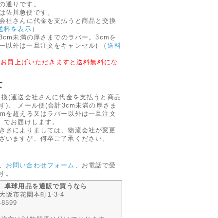
の通りです。
は佐川急便です。
送会社さんに代金を支払うと商品と交換
送料を表示
）
3cm未満の厚さまでのラバー。3cmを
ー以外は一旦注文をキャンセル)
（
送料
円以上お買上げいただきますと送料無料にな
て
引換(運送会社さんに代金を支払うと商品
)、 メール便(合計3cm未満の厚さま
cmを超える又はラバー以外は一旦注文
、 でお届けします。
きさによりましては、物流会社が変更
ざいますが、何卒ご了承ください。
、
お問い合わせフォーム
、お電話で受
す。
m 卓球用品を通販で買うなら
 東大阪市花園本町1-3-4
-8599