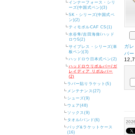
インナーフォース・シリ
ーズ(中国式ペン)(3)
SK・シリーズ(中国式ペ
ン)(2)
ティモボルCAF CS(1)
水谷隼/吉田海偉/ハッド
ロウ5(2)
ガレ
サイプレス・シリーズ(単
板ペン)(3)
バー
ハッドロウ日本式ペン(2)
12,
ハッドロウリボルバー/ガ
レイディア リボルバー
(2)
ラバー貼りラケット(5)
メンテナンス(27)
シューズ(9)
ウェア(48)
ソックス(9)
タオル/バンド(6)
20
バッグ&ラケットケース
(16)