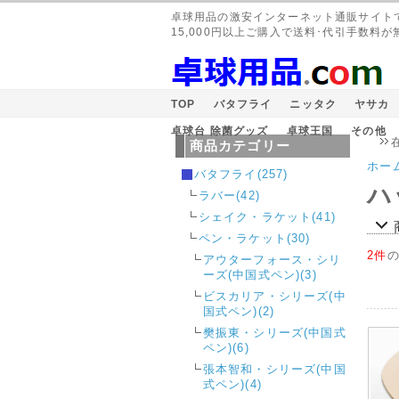
卓球用品の激安インターネット通販サイト
15,000円以上ご購入で送料･代引手数料が
TOP
バタフライ
ニッタク
ヤサカ
卓球台 除菌グッズ
卓球王国
その他
在庫
商品カテゴリー
ホー
バタフライ(257)
ハ
ラバー(42)
シェイク・ラケット(41)
ペン・ラケット(30)
2件
アウターフォース・シリ
ーズ(中国式ペン)(3)
ビスカリア・シリーズ(中
国式ペン)(2)
樊振東・シリーズ(中国式
ペン)(6)
張本智和・シリーズ(中国
式ペン)(4)