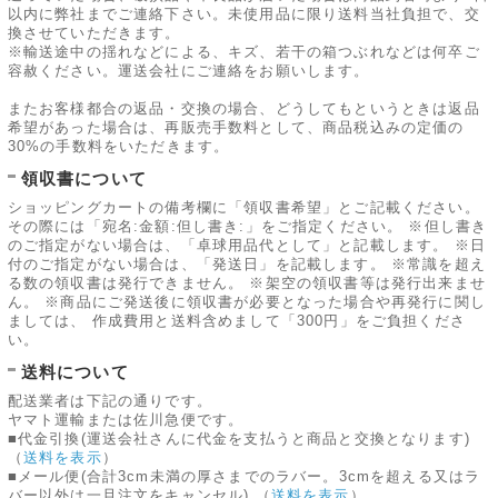
以内に弊社までご連絡下さい。未使用品に限り送料当社負担で、交
換させていただきます。
※輸送途中の揺れなどによる、キズ、若干の箱つぶれなどは何卒ご
容赦ください。運送会社にご連絡をお願いします。
またお客様都合の返品・交換の場合、どうしてもというときは返品
希望があった場合は、再販売手数料として、商品税込みの定価の
30%の手数料をいただきます。
領収書について
ショッピングカートの備考欄に「領収書希望」とご記載ください。
その際には「宛名:金額:但し書き:」をご指定ください。 ※但し書き
のご指定がない場合は、「卓球用品代として」と記載します。 ※日
付のご指定がない場合は、「発送日」を記載します。 ※常識を超え
る数の領収書は発行できません。 ※架空の領収書等は発行出来ませ
ん。 ※商品にご発送後に領収書が必要となった場合や再発行に関し
ましては、 作成費用と送料含めまして「300円」をご負担くださ
い。
送料について
配送業者は下記の通りです。
ヤマト運輸または佐川急便です。
■代金引換(運送会社さんに代金を支払うと商品と交換となります)
（
送料を表示
）
■メール便(合計3cm未満の厚さまでのラバー。3cmを超える又はラ
バー以外は一旦注文をキャンセル)
（
送料を表示
）