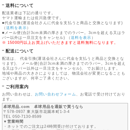
送料について
配送業者は下記の通りです。
ヤマト運輸または佐川急便です。
■代金引換(運送会社さんに代金を支払うと商品と交換となります)
（
送料を表示
）
■メール便(合計3cm未満の厚さまでのラバー。3cmを超える又はラ
バー以外は一旦注文をキャンセル)
（
送料を表示
）
※ 15000円以上お買上げいただきますと送料無料になります。
配送について
配送は、 代金引換(運送会社さんに代金を支払うと商品と交換とな
ります)、 メール便(合計3cm未満の厚さまでのラバー。3cmを超え
る又はラバー以外は一旦注文をキャンセル)、 でお届けします。
地域や商品の大きさによりましては、物流会社が変更になることも
ございますが、何卒ご了承ください。
ご利用案内
お問い合わせは、
お問い合わせフォーム
、お電話で受け付けており
ます。
卓球用品.com 卓球用品を通販で買うなら
〒578-0937 東大阪市花園本町1-3-4
TEL 050-7130-8599
▼営業時間
・ネットでのご注文は24時間受け付けております。