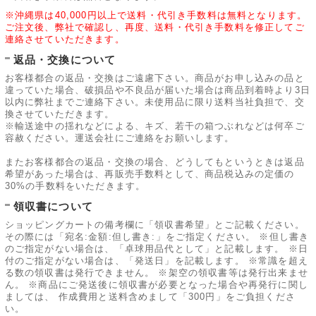
※沖縄県は40,000円以上で送料・代引き手数料は無料となります。
ご注文後、弊社で確認し、再度、送料・代引き手数料を修正してご
連絡させていただきます。
返品・交換について
お客様都合の返品・交換はご遠慮下さい。商品がお申し込みの品と
違っていた場合、破損品や不良品が届いた場合は商品到着時より3日
以内に弊社までご連絡下さい。未使用品に限り送料当社負担で、交
換させていただきます。
※輸送途中の揺れなどによる、キズ、若干の箱つぶれなどは何卒ご
容赦ください。運送会社にご連絡をお願いします。
またお客様都合の返品・交換の場合、どうしてもというときは返品
希望があった場合は、再販売手数料として、商品税込みの定価の
30%の手数料をいただきます。
領収書について
ショッピングカートの備考欄に「領収書希望」とご記載ください。
その際には「宛名:金額:但し書き:」をご指定ください。 ※但し書き
のご指定がない場合は、「卓球用品代として」と記載します。 ※日
付のご指定がない場合は、「発送日」を記載します。 ※常識を超え
る数の領収書は発行できません。 ※架空の領収書等は発行出来ませ
ん。 ※商品にご発送後に領収書が必要となった場合や再発行に関し
ましては、 作成費用と送料含めまして「300円」をご負担くださ
い。