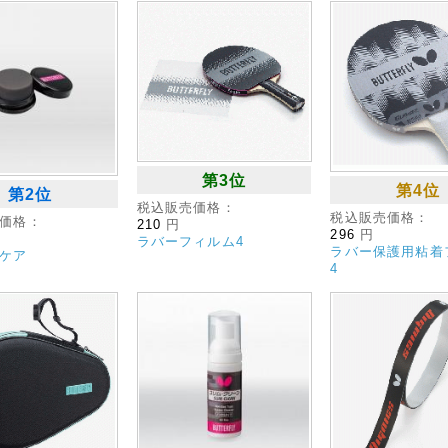
第3位
第4位
第2位
税込販売価格：
税込販売価格：
価格：
210
円
296
円
ラバーフィルム4
ラバー保護用粘着
ケア
4