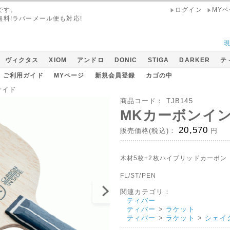
です。
ログイン
MY
無料!ラバーメール便も対応!
ヴィクタス
XIOM
アンドロ
DONIC
STIGA
DARKER
テ
ご利用ガイド
MYページ
新規会員登録
カゴの中
サイド
商品コード：
TJB145
MKカーボンイ
20,570
販売価格(税込)：
円
木材5枚+2枚ハイブリッドカーボン
FL/ST/PEN
関連カテゴリ：
ティバー
ティバー
>
ラケット
ティバー
>
ラケット
>
シェイ