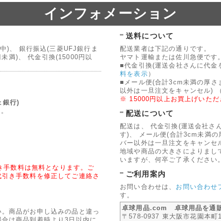
インフォメーション
送料について
)、 銀行振込(三菱UFJ銀行ま
配送業者は下記の通りです。
未満)、 代金引換(15000円以
ヤマト運輸または佐川急便です
■代金引換(運送会社さんに代金
料を表示
）
■メール便(合計3cm未満の厚
以外は一旦注文をキャンセル)
※ 15000円以上お買上げい
ょ銀行)
す。
配送について
配送は、 代金引換(運送会社さ
す)、 メール便(合計3cm未満
バー以外は一旦注文をキャンセル
地域や商品の大きさによりまし
いますが、何卒ご了承ください
引き手数料は無料となります。ご
ご利用案内
代引き手数料を修正してご連絡さ
お問い合わせは、
お問い合わせ
す。
卓球用品.com 卓球用品を通
い。商品がお申し込みの品と違っ
〒578-0937 東大阪市花園本町1-
場合は商品到着時より3日以内に