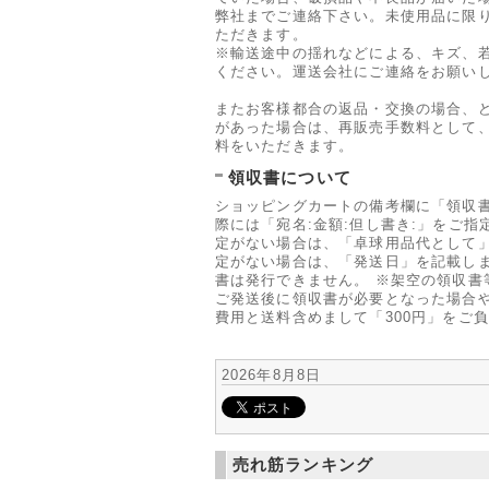
弊社までご連絡下さい。未使用品に限
ただきます。
※輸送途中の揺れなどによる、キズ、
ください。運送会社にご連絡をお願い
またお客様都合の返品・交換の場合、
があった場合は、再販売手数料として、
料をいただきます。
領収書について
ショッピングカートの備考欄に「領収
際には「宛名:金額:但し書き:」をご指
定がない場合は、「卓球用品代として」
定がない場合は、「発送日」を記載しま
書は発行できません。 ※架空の領収書
ご発送後に領収書が必要となった場合や
費用と送料含めまして「300円」をご
2026年8月8日
売れ筋ランキング