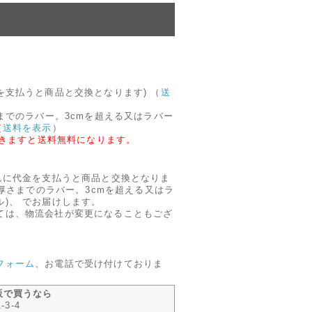
。
を支払うと商品と交換となります)
（
送
さまでのラバー。3cmを超える又はラバー
（
送料を表示
）
ただきますと送料無料になります。
んに代金を支払うと商品と交換となりま
の厚さまでのラバー。3cmを超える又はラ
)、 でお届けします。
ては、物流会社が変更になることもござ
。
フォーム
、お電話で受け付けておりま
販で買うなら
3-4