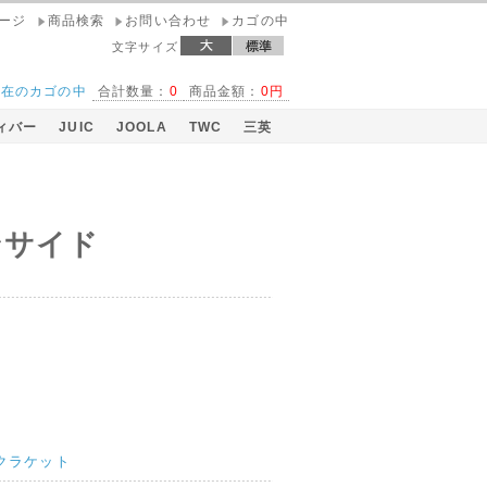
ページ
商品検索
お問い合わせ
カゴの中
文字サイズ
現在のカゴの中
合計数量：
0
商品金額：
0円
ィバー
JUIC
JOOLA
TWC
三英
ンサイド
クラケット