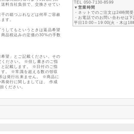
TEL 050-7130-8599
り送料当社負担で、交換させてい
▼営業時間
・ネットでのご注文は24時間
若干の箱つぶれなどは何卒ご容赦
・お電話でのお問い合わせは下
します。
平日10:00～19:00(火・木は1
どうしてもというときは返品希望
商品税込みの定価の30%の手数
書希望」とご記載ください。その
定ください。 ※但し書きのご指
と記載します。 ※日付のご指
す。 ※常識を超える数の領収
等は発行出来ません。 ※商品に
再発行に関しましては、 作成
負担ください。