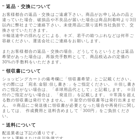
返品・交換について
お客様都合の返品・交換はご遠慮下さい。商品がお申し込みの品と
違っていた場合、破損品や不良品が届いた場合は商品到着時より3日
以内に弊社までご連絡下さい。未使用品に限り送料当社負担で、交
換させていただきます。
※輸送途中の揺れなどによる、キズ、若干の箱つぶれなどは何卒ご
容赦ください。運送会社にご連絡をお願いします。
またお客様都合の返品・交換の場合、どうしてもというときは返品
希望があった場合は、再販売手数料として、商品税込みの定価の
30%の手数料をいただきます。
領収書について
ショッピングカートの備考欄に「領収書希望」とご記載ください。
その際には「宛名:金額:但し書き:」をご指定ください。 ※但し書き
のご指定がない場合は、「卓球用品代として」と記載します。 ※日
付のご指定がない場合は、「発送日」を記載します。 ※常識を超え
る数の領収書は発行できません。 ※架空の領収書等は発行出来ませ
ん。 ※商品にご発送後に領収書が必要となった場合や再発行に関し
ましては、 作成費用と送料含めまして「300円」をご負担くださ
い。
送料について
配送業者は下記の通りです。
ヤマト運輸または佐川急便です。