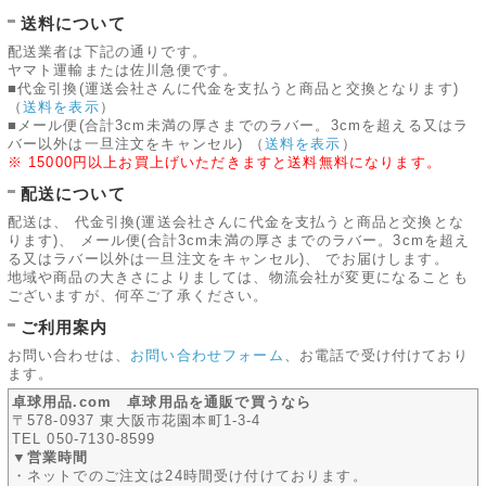
送料について
配送業者は下記の通りです。
ヤマト運輸または佐川急便です。
■代金引換(運送会社さんに代金を支払うと商品と交換となります)
（
送料を表示
）
■メール便(合計3cm未満の厚さまでのラバー。3cmを超える又はラ
バー以外は一旦注文をキャンセル)
（
送料を表示
）
※ 15000円以上お買上げいただきますと送料無料になります。
配送について
配送は、 代金引換(運送会社さんに代金を支払うと商品と交換とな
ります)、 メール便(合計3cm未満の厚さまでのラバー。3cmを超え
る又はラバー以外は一旦注文をキャンセル)、 でお届けします。
地域や商品の大きさによりましては、物流会社が変更になることも
ございますが、何卒ご了承ください。
ご利用案内
お問い合わせは、
お問い合わせフォーム
、お電話で受け付けており
ます。
卓球用品.com 卓球用品を通販で買うなら
〒578-0937 東大阪市花園本町1-3-4
TEL 050-7130-8599
▼営業時間
・ネットでのご注文は24時間受け付けております。