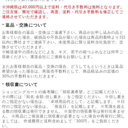
※沖縄県は40,000円以上で送料・代引き手数料は無料となります。
ご注文後、弊社で確認し、再度、送料・代引き手数料を修正してご
連絡させていただきます。
返品・交換について
お客様都合の返品・交換はご遠慮下さい。商品がお申し込みの品と
違っていた場合、破損品や不良品が届いた場合は商品到着時より3日
以内に弊社までご連絡下さい。未使用品に限り送料当社負担で、交
換させていただきます。
※輸送途中の揺れなどによる、キズ、若干の箱つぶれなどは何卒ご
容赦ください。運送会社にご連絡をお願いします。
またお客様都合の返品・交換の場合、どうしてもというときは返品
希望があった場合は、再販売手数料として、商品税込みの定価の
30%の手数料をいただきます。
領収書について
ショッピングカートの備考欄に「領収書希望」とご記載ください。
その際には「宛名:金額:但し書き:」をご指定ください。 ※但し書き
のご指定がない場合は、「卓球用品代として」と記載します。 ※日
付のご指定がない場合は、「発送日」を記載します。 ※常識を超え
る数の領収書は発行できません。 ※架空の領収書等は発行出来ませ
ん。 ※商品にご発送後に領収書が必要となった場合や再発行に関し
ましては、 作成費用と送料含めまして「300円」をご負担くださ
い。