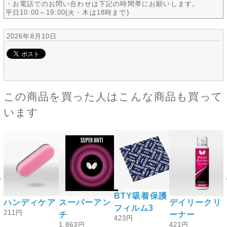
・お電話でのお問い合わせは下記の時間帯にお願いします。
平日10:00～19:00(火・木は18時まで)
2026年8月10日
この商品を買った人はこんな商品も買って
います
BTY吸着保護
ッ
ハンディケア
スーパーアン
デイリークリ
フィルム3
211円
チ
ーナー
423円
1,863円
421円