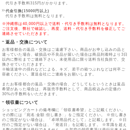
代引き手数料315円がかかります。
代金引換(15000円以上)
代引き手数料は無料となります。
※沖縄県は40,000円以上で送料・代引き手数料は無料となります。
ご注文後、弊社で確認し、再度、送料・代引き手数料を修正してご
連絡させていただきます。
返品・交換について
お客様都合の返品・交換はご遠慮下さい。商品がお申し込みの品と
違っていた場合、破損品や不良品が届いた場合は商品到着時より3日
以内に弊社までご連絡下さい。未使用品に限り送料当社負担で、交
換させていただきます。
※輸送途中の揺れなどによる、キズ、若干の箱つぶれなどは何卒ご
容赦ください。運送会社にご連絡をお願いします。
またお客様都合の返品・交換の場合、どうしてもというときは返品
希望があった場合は、再販売手数料として、商品税込みの定価の
30%の手数料をいただきます。
領収書について
ショッピングカートの備考欄に「領収書希望」とご記載ください。
その際には「宛名:金額:但し書き:」をご指定ください。 ※但し書き
のご指定がない場合は、「卓球用品代として」と記載します。 ※日
付のご指定がない場合は、「発送日」を記載します。 ※常識を超え
る数の領収書は発行できません。 ※架空の領収書等は発行出来ませ