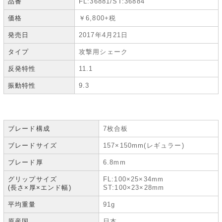
品番
FL:36881/ST:36884
価格
￥6,800+税
発売日
2017年4月21日
タイプ
攻撃用シェーク
反発特性
11.1
振動特性
9.3
ブレード構成
7枚合板
ブレードサイズ
157×150mm(レギュラー)
ブレード厚
6.8mm
グリップサイズ
FL:100×25×34mm
(長さ×厚×エンド幅)
ST:100×23×28mm
平均重量
91g
原産国
日本