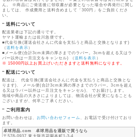
ん。 ※商品にご発送後に領収書が必要となった場合や再発行に関し
ましては、 作成費用と送料含めまして「300円」をご負担くださ
い。
送料について
配送業者は下記の通りです。
ヤマト運輸または佐川急便です。
■代金引換(運送会社さんに代金を支払うと商品と交換となります)
（
送料を表示
）
■メール便(合計3cm未満の厚さまでのラバー。3cmを超える又はラ
バー以外は一旦注文をキャンセル)
（
送料を表示
）
※ 15000円以上お買上げいただきますと送料無料になります。
配送について
配送は、 代金引換(運送会社さんに代金を支払うと商品と交換とな
ります)、 メール便(合計3cm未満の厚さまでのラバー。3cmを超え
る又はラバー以外は一旦注文をキャンセル)、 でお届けします。
地域や商品の大きさによりましては、物流会社が変更になることも
ございますが、何卒ご了承ください。
ご利用案内
お問い合わせは、
お問い合わせフォーム
、お電話で受け付けており
ます。
卓球用品.com 卓球用品を通販で買うなら
〒578-0937 東大阪市花園本町1-3-4