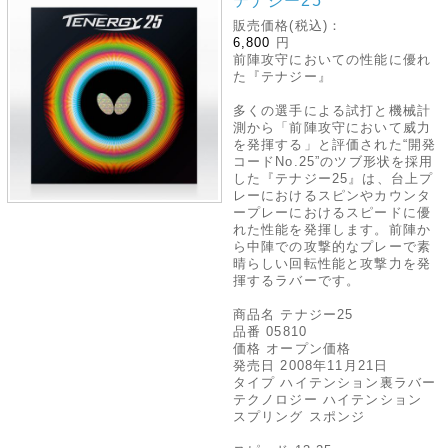
テナジー25
販売価格(税込)：
6,800
円
前陣攻守においての性能に優れ
た『テナジー』
多くの選手による試打と機械計
測から「前陣攻守において威力
を発揮する」と評価された“開発
コードNo.25”のツブ形状を採用
した『テナジー25』は、台上プ
レーにおけるスピンやカウンタ
ープレーにおけるスピードに優
れた性能を発揮します。前陣か
ら中陣での攻撃的なプレーで素
晴らしい回転性能と攻撃力を発
揮するラバーです。
商品名 テナジー25
品番 05810
価格 オープン価格
発売日 2008年11月21日
タイプ ハイテンション裏ラバー
テクノロジー ハイテンション
スプリング スポンジ