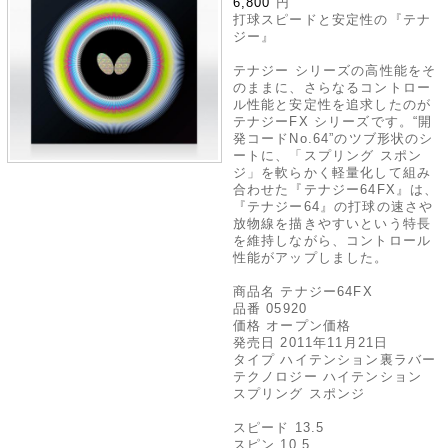
6,800
円
打球スピードと安定性の『テナ
ジー』
テナジー シリーズの高性能をそ
のままに、さらなるコントロー
ル性能と安定性を追求したのが
テナジーFX シリーズです。“開
発コードNo.64”のツブ形状のシ
ートに、「スプリング スポン
ジ」を軟らかく軽量化して組み
合わせた『テナジー64FX』は、
『テナジー64』の打球の速さや
放物線を描きやすいという特長
を維持しながら、コントロール
性能がアップしました。
商品名 テナジー64FX
品番 05920
価格 オープン価格
発売日 2011年11月21日
タイプ ハイテンション裏ラバー
テクノロジー ハイテンション
スプリング スポンジ
スピード 13.5
スピン 10.5