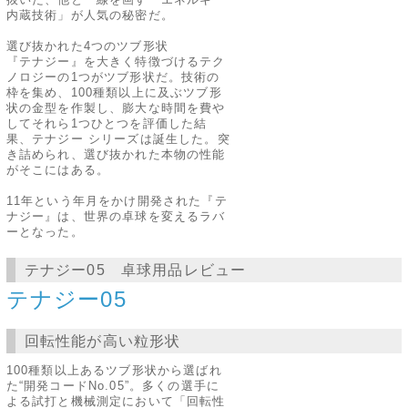
内蔵技術」が人気の秘密だ。
選び抜かれた4つのツブ形状
『テナジー』を大きく特徴づけるテク
ノロジーの1つがツブ形状だ。技術の
枠を集め、100種類以上に及ぶツブ形
状の金型を作製し、膨大な時間を費や
してそれら1つひとつを評価した結
果、テナジー シリーズは誕生した。突
き詰められ、選び抜かれた本物の性能
がそこにはある。
11年という年月をかけ開発された『テ
ナジー』は、世界の卓球を変えるラバ
ーとなった。
テナジー05 卓球用品レビュー
テナジー05
回転性能が高い粒形状
100種類以上あるツブ形状から選ばれ
た“開発コードNo.05”。多くの選手に
よる試打と機械測定において「回転性