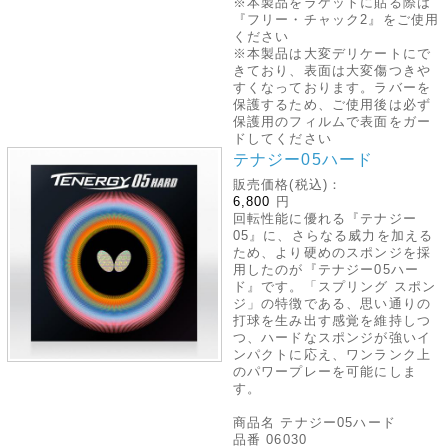
※本製品をラケットに貼る際は
『フリー・チャック2』をご使用
ください
※本製品は大変デリケートにで
きており、表面は大変傷つきや
すくなっております。ラバーを
保護するため、ご使用後は必ず
保護用のフィルムで表面をガー
ドしてください
テナジー05ハード
販売価格(税込)：
6,800
円
回転性能に優れる『テナジー
05』に、さらなる威力を加える
ため、より硬めのスポンジを採
用したのが『テナジー05ハー
ド』です。「スプリング スポン
ジ」の特徴である、思い通りの
打球を生み出す感覚を維持しつ
つ、ハードなスポンジが強いイ
ンパクトに応え、ワンランク上
のパワープレーを可能にしま
す。
商品名 テナジー05ハード
品番 06030