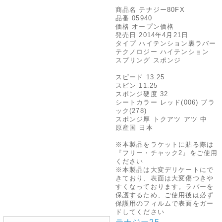
商品名 テナジー80FX
品番 05940
価格 オープン価格
発売日 2014年4月21日
タイプ ハイテンション裏ラバー
テクノロジー ハイテンション
スプリング スポンジ
スピード 13.25
スピン 11.25
スポンジ硬度 32
シートカラー レッド(006) ブラ
ック(278)
スポンジ厚 トクアツ アツ 中
原産国 日本
※本製品をラケットに貼る際は
『フリー・チャック2』をご使用
ください
※本製品は大変デリケートにで
きており、表面は大変傷つきや
すくなっております。ラバーを
保護するため、ご使用後は必ず
保護用のフィルムで表面をガー
ドしてください