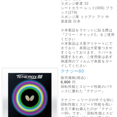
スポンジ硬度 32
シートカラー レッド(006) ブラ
ック(278)
スポンジ厚 トクアツ アツ 中
原産国 日本
※本製品をラケットに貼る際は
『フリー・チャック2』をご使用
ください
※本製品は大変デリケートにで
きており、表面は大変傷つきや
すくなっております。ラバーを
保護するため、ご使用後は必ず
保護用のフィルムで表面をガー
ドしてください
テナジー80
販売価格(税込)：
6,800
円
回転性能とスピード性能のバラ
ンスに優れた『テナジー』
テナジー シリーズの中でも特に
回転性能とスピード性能を高い
次元で兼ね備えたのが『テナジ
ー80』です。「回転性能とスピ