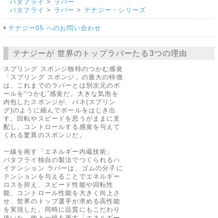
バタフライ
>
ラバー
バタフライ
>
ラバー
>
テナジー・シリーズ
テナジー05 へのお問い合わせ
テナジーが 世界のトップラバーたる3つの理由
スプリング スポンジ独特のつかむ感覚
「スプリング スポンジ」の最大の特徴
は、これまでのラバーとは別次元のボ
ールを“つかむ”感覚だ。大きな気泡を
内包したスポンジが、バネ(スプリン
グ)のように縮んでボールをはじき出
す。回転やスピードを思うがままに支
配し、コントロールする感覚を与えて
くれる驚異のスポンジだ。
一線を画す「エネルギー内蔵技術」
バタフライ独自の製法でつくられるハ
イテンション ラバーは、ゴムの分子に
テンションを与えることでエネルギー
ロスを抑え、スピード性能や回転性
能、コントロール性能を大きく向上さ
せ、世界のトップ選手が求める高性能
を実現した。同時に品質にもこだわり
抜いた、他と一線を画す「エネルギー