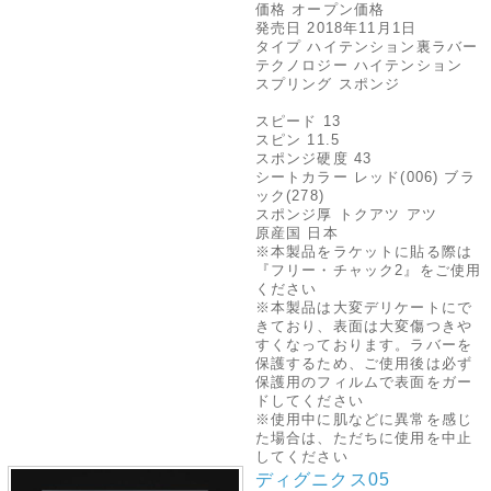
価格 オープン価格
発売日 2018年11月1日
タイプ ハイテンション裏ラバー
テクノロジー ハイテンション
スプリング スポンジ
スピード 13
スピン 11.5
スポンジ硬度 43
シートカラー レッド(006) ブラ
ック(278)
スポンジ厚 トクアツ アツ
原産国 日本
※本製品をラケットに貼る際は
『フリー・チャック2』をご使用
ください
※本製品は大変デリケートにで
きており、表面は大変傷つきや
すくなっております。ラバーを
保護するため、ご使用後は必ず
保護用のフィルムで表面をガー
ドしてください
※使用中に肌などに異常を感じ
た場合は、ただちに使用を中止
してください
ディグニクス05