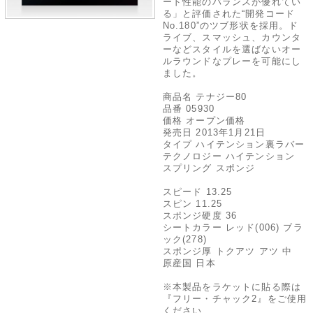
ード性能のバランスが優れてい
る」と評価された“開発コード
No.180”のツブ形状を採用。ド
ライブ、スマッシュ、カウンタ
ーなどスタイルを選ばないオー
ルラウンドなプレーを可能にし
ました。
商品名 テナジー80
品番 05930
価格 オープン価格
発売日 2013年1月21日
タイプ ハイテンション裏ラバー
テクノロジー ハイテンション
スプリング スポンジ
スピード 13.25
スピン 11.25
スポンジ硬度 36
シートカラー レッド(006) ブラ
ック(278)
スポンジ厚 トクアツ アツ 中
原産国 日本
※本製品をラケットに貼る際は
『フリー・チャック2』をご使用
ください