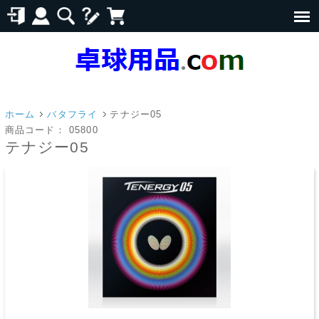
ホーム
バタフライ
テナジー05
商品コード：
05800
テナジー05