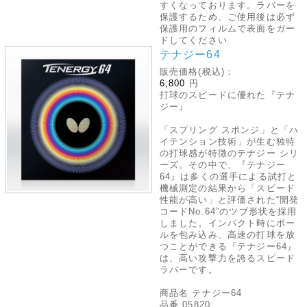
すくなっております。ラバーを
保護するため、ご使用後は必ず
保護用のフィルムで表面をガー
ドしてください
テナジー64
販売価格(税込)：
6,800
円
打球のスピードに優れた『テナ
ジー』
「スプリング スポンジ」と「ハ
イテンション技術」が生む独特
の打球感が特徴のテナジー シリ
ーズ。その中で、『テナジー
64』は多くの選手による試打と
機械測定の結果から「スピード
性能が高い」と評価された“開発
コードNo.64”のツブ形状を採用
しました。インパクト時にボー
ルを包み込み、高速の打球を放
つことができる『テナジー64』
は、高い攻撃力を誇るスピード
ラバーです。
商品名 テナジー64
品番 05820