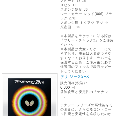
スピード 13.25
スピン 11
スポンジ硬度 36
シートカラー レッド(006) ブラ
ック(278)
スポンジ厚 トクアツ アツ 中
原産国 日本
※本製品をラケットに貼る際は
『フリー・チャック2』をご使用
ください
※本製品は大変デリケートにで
きており、表面は大変傷つきや
すくなっております。ラバーを
保護するため、ご使用後は必ず
保護用のフィルムで表面をガー
ドしてください
テナジー25FX
販売価格(税込)：
6,800
円
前陣攻守と安定性の『テナジ
ー』
テナジー シリーズの高性能をそ
のままに、さらなるコントロー
ル性能と安定性を追求したのが