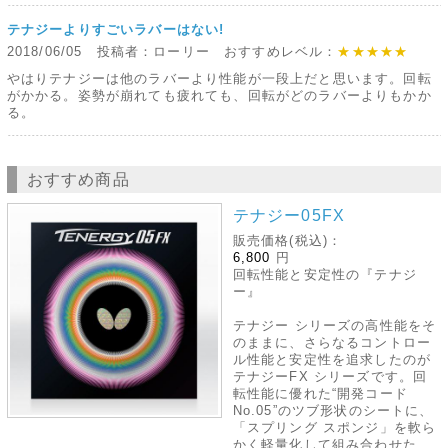
テナジーよりすごいラバーはない!
2018/06/05 投稿者：ローリー おすすめレベル：
★★★★★
やはりテナジーは他のラバーより性能が一段上だと思います。回転
がかかる。姿勢が崩れても疲れても、回転がどのラバーよりもかか
る。
おすすめ商品
テナジー05FX
販売価格(税込)：
6,800
円
回転性能と安定性の『テナジ
ー』
テナジー シリーズの高性能をそ
のままに、さらなるコントロー
ル性能と安定性を追求したのが
テナジーFX シリーズです。回
転性能に優れた“開発コード
No.05”のツブ形状のシートに、
「スプリング スポンジ」を軟ら
かく軽量化して組み合わせた