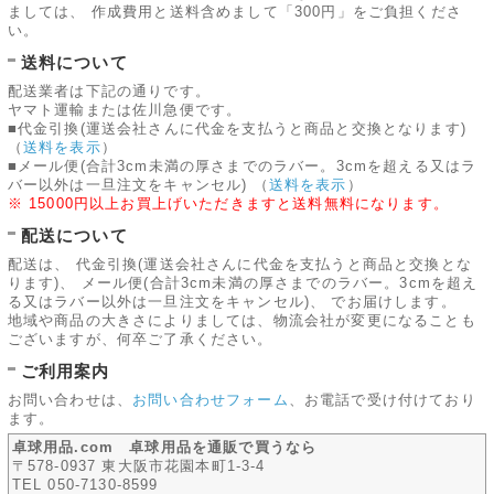
ましては、 作成費用と送料含めまして「300円」をご負担くださ
い。
送料について
配送業者は下記の通りです。
ヤマト運輸または佐川急便です。
■代金引換(運送会社さんに代金を支払うと商品と交換となります)
（
送料を表示
）
■メール便(合計3cm未満の厚さまでのラバー。3cmを超える又はラ
バー以外は一旦注文をキャンセル)
（
送料を表示
）
※ 15000円以上お買上げいただきますと送料無料になります。
配送について
配送は、 代金引換(運送会社さんに代金を支払うと商品と交換とな
ります)、 メール便(合計3cm未満の厚さまでのラバー。3cmを超え
る又はラバー以外は一旦注文をキャンセル)、 でお届けします。
地域や商品の大きさによりましては、物流会社が変更になることも
ございますが、何卒ご了承ください。
ご利用案内
お問い合わせは、
お問い合わせフォーム
、お電話で受け付けており
ます。
卓球用品.com 卓球用品を通販で買うなら
〒578-0937 東大阪市花園本町1-3-4
TEL 050-7130-8599