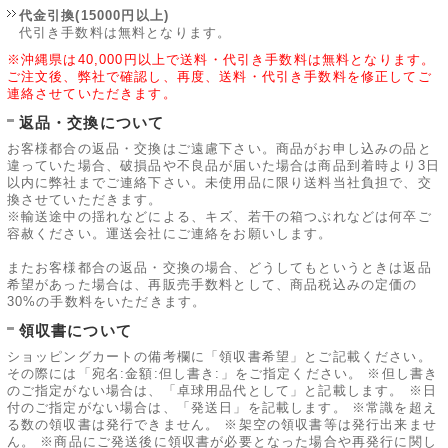
代金引換(15000円以上)
代引き手数料は無料となります。
※沖縄県は40,000円以上で送料・代引き手数料は無料となります。
ご注文後、弊社で確認し、再度、送料・代引き手数料を修正してご
連絡させていただきます。
返品・交換について
お客様都合の返品・交換はご遠慮下さい。商品がお申し込みの品と
違っていた場合、破損品や不良品が届いた場合は商品到着時より3日
以内に弊社までご連絡下さい。未使用品に限り送料当社負担で、交
換させていただきます。
※輸送途中の揺れなどによる、キズ、若干の箱つぶれなどは何卒ご
容赦ください。運送会社にご連絡をお願いします。
またお客様都合の返品・交換の場合、どうしてもというときは返品
希望があった場合は、再販売手数料として、商品税込みの定価の
30%の手数料をいただきます。
領収書について
ショッピングカートの備考欄に「領収書希望」とご記載ください。
その際には「宛名:金額:但し書き:」をご指定ください。 ※但し書き
のご指定がない場合は、「卓球用品代として」と記載します。 ※日
付のご指定がない場合は、「発送日」を記載します。 ※常識を超え
る数の領収書は発行できません。 ※架空の領収書等は発行出来ませ
ん。 ※商品にご発送後に領収書が必要となった場合や再発行に関し