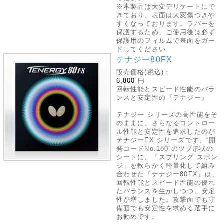
※本製品は大変デリケートにで
きており、表面は大変傷つきや
すくなっております。ラバーを
保護するため、ご使用後は必ず
保護用のフィルムで表面をガー
ドしてください
テナジー80FX
販売価格(税込)：
6,800
円
回転性能とスピード性能のバラ
ンスと安定性の『テナジー』
テナジー シリーズの高性能をそ
のままに、さらなるコントロー
ル性能と安定性を追求したのが
テナジーFX シリーズです。“開
発コードNo.180”のツブ形状の
シートに、「スプリング スポン
ジ」を軟らかく軽量化して組み
合わせた『テナジー80FX』は、
回転性能とスピード性能の優れ
たバランスを生かしつつ、安定
性が増しました。攻撃面でも守
備面でも安定性を求める選手に
お勧めです。